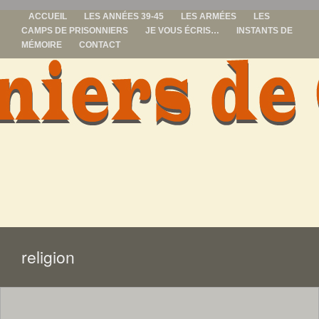
ACCUEIL
LES ANNÉES 39-45
LES ARMÉES
LES
CAMPS DE PRISONNIERS
JE VOUS ÉCRIS…
INSTANTS DE
MÉMOIRE
CONTACT
prisonniers de
guerre
ALLER
AU
CONTENU
religion