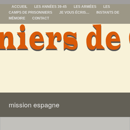
ACCUEIL
LES ANNÉES 39-45
LES ARMÉES
LES
CAMPS DE PRISONNIERS
JE VOUS ÉCRIS…
INSTANTS DE
MÉMOIRE
CONTACT
prisonniers de
guerre
ALLER
AU
CONTENU
mission espagne