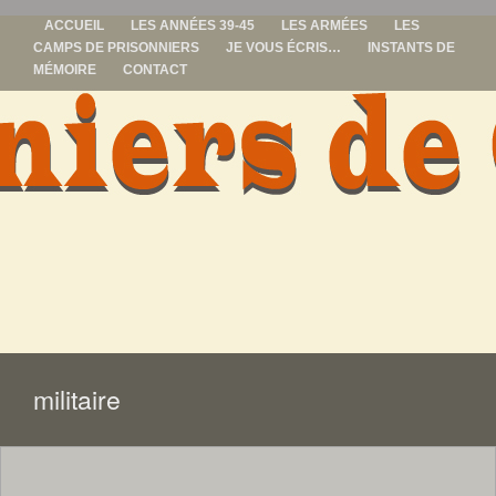
ACCUEIL
LES ANNÉES 39-45
LES ARMÉES
LES
CAMPS DE PRISONNIERS
JE VOUS ÉCRIS…
INSTANTS DE
MÉMOIRE
CONTACT
prisonniers de
guerre
ALLER
AU
CONTENU
militaire