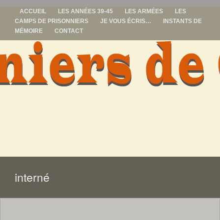
ACCUEIL
LES ANNÉES 39-45
LES ARMÉES
LES
CAMPS DE PRISONNIERS
JE VOUS ÉCRIS…
INSTANTS DE
MÉMOIRE
CONTACT
prisonniers de
guerre
ALLER
AU
CONTENU
interné