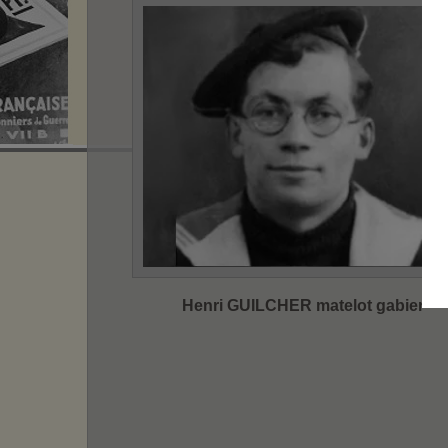
Henri GUILCHER matelot gabier