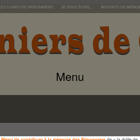
LES CAMPS DE PRISONNIERS
JE VOUS ÉCRIS…
INSTANTS DE MÉMOI
e guerre
Menu
ALLER
AU
CONTENU
Merci de contribuer à la mémoire des Prisonniers
de « la drôle de