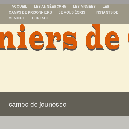
ACCUEIL
LES ANNÉES 39-45
LES ARMÉES
LES
CAMPS DE PRISONNIERS
JE VOUS ÉCRIS…
INSTANTS DE
MÉMOIRE
CONTACT
prisonniers de
guerre
ALLER
AU
CONTENU
camps de jeunesse