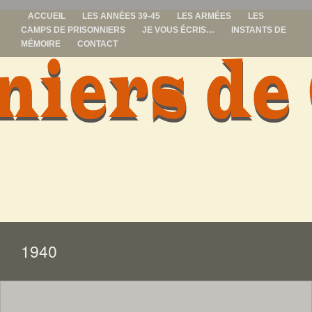
ACCUEIL
LES ANNÉES 39-45
LES ARMÉES
LES
CAMPS DE PRISONNIERS
JE VOUS ÉCRIS…
INSTANTS DE
MÉMOIRE
CONTACT
prisonniers de
guerre
ALLER
AU
CONTENU
1940